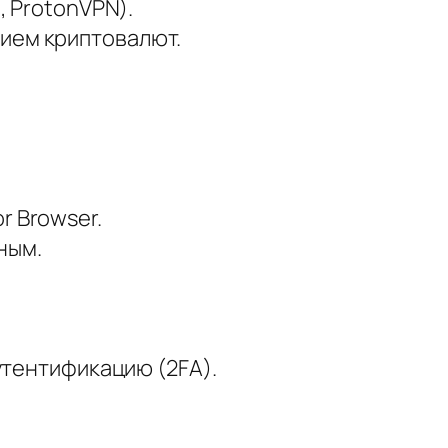
, ProtonVPN).
нием криптовалют.
r Browser.
ным.
утентификацию (2FA).