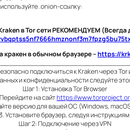
используйте .onion-ссылку:
Kraken в Tor сети РЕКОМЕНДУЕМ (Всегда 
yvbqptss5nf7666hmznonf3m7fpzg5bu75t
а кракен в обычном браузере –
https://kr
_______________________________
безопасно подключиться к Kraken через Tor 
анных и конфиденциальности следуйте это
Шаг 1: Установка Tor Browser
. Перейдите на сайт
https://www.torproject.o
айте версию для вашей ОС (Windows, macOS,
3. Установите браузер, следуя инструкциям
Шаг 2: Подключение через VPN