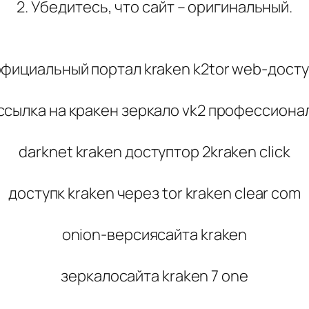
2. Убедитесь, что сайт – оригинальный.
фициальный портал kraken k2tor web-дост
ссылка на кракен зеркало vk2 профессиона
darknet kraken доступтор 2kraken click
доступк kraken через tor kraken clear com
onion-версиясайта kraken
зеркалосайта kraken 7 one