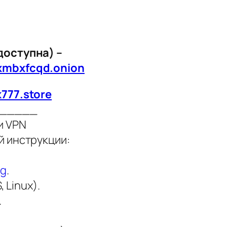
доступна) –
xmbxfcqd.onion
k777.store
_____
и VPN
й инструкции:
rg
.
 Linux).
.