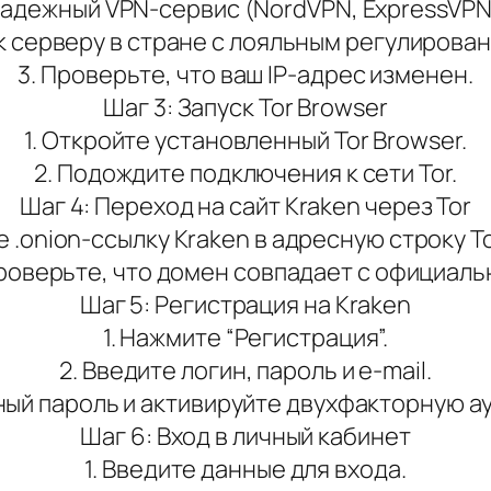
надежный VPN-сервис (NordVPN, ExpressVPN
к серверу в стране с лояльным регулирова
3. Проверьте, что ваш IP-адрес изменен.
Шаг 3: Запуск Tor Browser
1. Откройте установленный Tor Browser.
2. Подождите подключения к сети Tor.
Шаг 4: Переход на сайт Kraken через Tor
те .onion-ссылку Kraken в адресную строку To
Проверьте, что домен совпадает с официаль
Шаг 5: Регистрация на Kraken
1. Нажмите “Регистрация”.
2. Введите логин, пароль и e-mail.
ный пароль и активируйте двухфакторную а
Шаг 6: Вход в личный кабинет
1. Введите данные для входа.