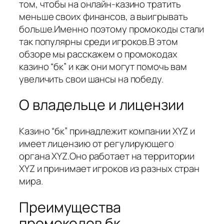
том, чтобы на онлайн-казино тратить
меньше своих финансов, а выигрывать
больше.Именно поэтому промокоды стали
так популярны среди игроков.В этом
обзоре мы расскажем о промокодах
казино “бк” и как они могут помочь вам
увеличить свои шансы на победу.
О владельце и лицензии
Казино “бк” принадлежит компании XYZ и
имеет лицензию от регулирующего
органа XYZ.Оно работает на территории
XYZ и принимает игроков из разных стран
мира.
Преимущества
промокодов бк