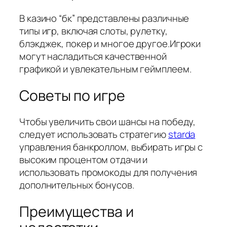
В казино “бк” представлены различные
типы игр, включая слоты, рулетку,
блэкджек, покер и многое другое.Игроки
могут насладиться качественной
графикой и увлекательным геймплеем.
Советы по игре
Чтобы увеличить свои шансы на победу,
следует использовать стратегию
starda
управления банкроллом, выбирать игры с
высоким процентом отдачи и
использовать промокоды для получения
дополнительных бонусов.
Преимущества и