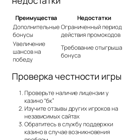
недостатки
Преимущества
Недостатки
Дополнительные
Ограниченный период
бонусы
действия промокодов
Увеличение
Требование отыгрыша
шансов на
бонуса
победу
Проверка честности игры
Проверьте наличие лицензии у
казино “бк”
Изучите отзывы других игроков на
независимых сайтах
Обратитесь в службу поддержки
казино в случае возникновения
проблем