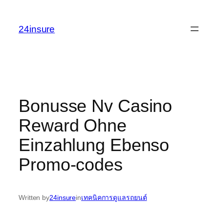
Skip
to
24insure
content
Bonusse Nv Casino
Reward Ohne
Einzahlung Ebenso
Promo-codes
Written by
24insure
in
เทคนิคการดูแลรถยนต์