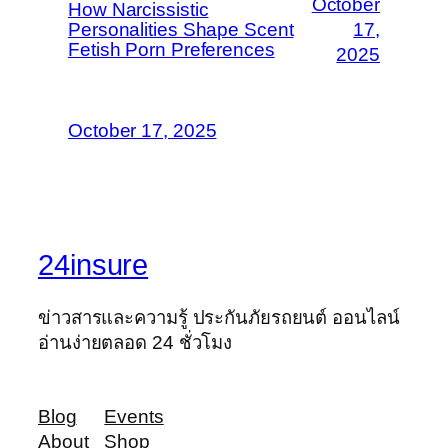
October
How Narcissistic
Personalities Shape Scent
17,
Fetish Porn Preferences
2025
October 17, 2025
24insure
ข่าวสารและความรู้ ประกันภัยรถยนต์ ออนไลน์
อ่านง่ายตลอด 24 ชั่วโมง
Blog
Events
About
Shop