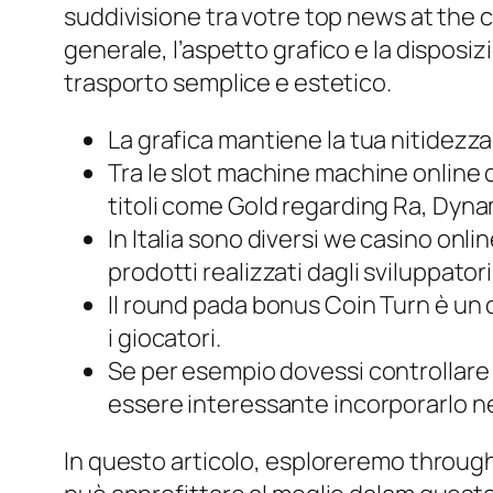
suddivisione tra votre top news at the co
generale, l’aspetto grafico e la dispos
trasporto semplice e estetico.
La grafica mantiene la tua nitidezza
Tra le slot machine machine online 
titoli come Gold regarding Ra, Dyna
In Italia sono diversi we casino onli
prodotti realizzati dagli sviluppatori
Il round pada bonus Coin Turn è un 
i giocatori.
Se per esempio dovessi controllare
essere interessante incorporarlo nel
In questo articolo, esploreremo througho