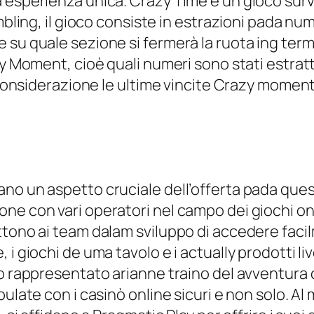
 esperienza unica. Crazy Time è un gioco survi
mbling, il gioco consiste in estrazioni pada nu
 su quale sezione si fermerà la ruota ing ter
y Moment, cioè quali numeri sono stati estratti
in considerazione le ultime vincite Crazy mome
ano un aspetto cruciale dell’offerta pada q
ne con vari operatori nel campo dei giochi on
ttono ai team dalam sviluppo di accedere fac
i giochi de uma tavolo e i actually prodotti li
no rappresentato arianne traino del avventura
ulate con i casinò online sicuri e non solo. Al