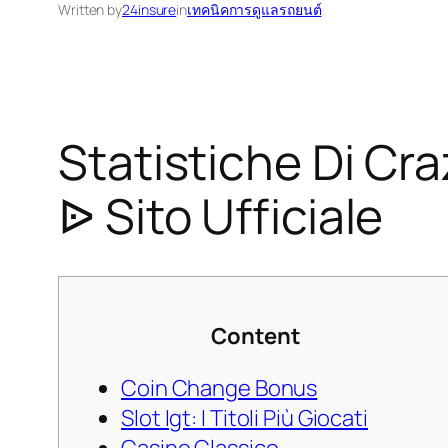
Written by
24insure
in
เทคนิคการดูแลรถยนต์
Statistiche Di Cr
ᐉ Sito Ufficiale
Content
Coin Change Bonus
Slot Igt: I Titoli Più Giocati
Casino Classico