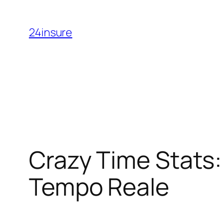
Skip
to
24insure
content
Crazy Time Stats:
Tempo Reale