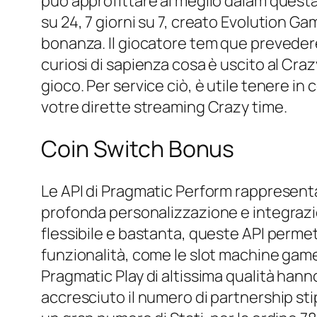
può approfittare al meglio dalam questa
su 24, 7 giorni su 7, creato Evolution Ga
bonanza. Il giocatore tem que prevedere
curiosi di sapienza cosa è uscito al Craz
gioco. Per service ciò, è utile tenere 
votre dirette streaming Crazy time.
Coin Switch Bonus
Le API di Pragmatic Perform rappresent
profonda personalizzazione e integrazio
flessibile e bastanta, queste API perme
funzionalità, come le slot machine game, 
Pragmatic Play di altissima qualità han
accresciuto il numero di partnership stip