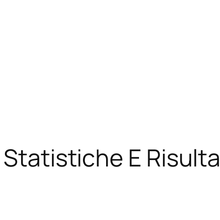
 Statistiche E Risult