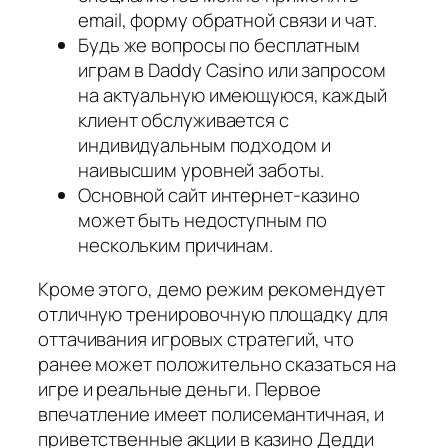
email, форму обратной связи и чат.
Будь же вопросы по бесплатным
играм в Daddy Casino или запросом
на актуальную имеющуюся, каждый
клиент обслуживается с
индивидуальным подходом и
наивысшим уровней заботы.
Основной сайт интернет-казино
может быть недоступным по
нескольким причинам.
Кроме этого, демо режим рекомендует
отличную тренировочную площадку для
оттачивания игровых стратегий, что
ранее может положительно сказаться на
игре и реальные деньги. Первое
впечатление имеет полисемантичная, и
приветственные акции в казино Дедди