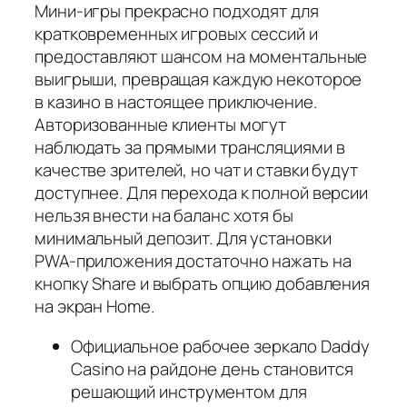
Мини-игры прекрасно подходят для
кратковременных игровых сессий и
предоставляют шансом на моментальные
выигрыши, превращая каждую некоторое
в казино в настоящее приключение.
Авторизованные клиенты могут
наблюдать за прямыми трансляциями в
качестве зрителей, но чат и ставки будут
доступнее. Для перехода к полной версии
нельзя внести на баланс хотя бы
минимальный депозит. Для установки
PWA-приложения достаточно нажать на
кнопку Share и выбрать опцию добавления
на экран Home.
Официальное рабочее зеркало Daddy
Casino на райдоне день становится
решающий инструментом для