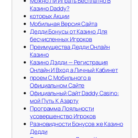
Можно Ли Играть Бесплатно В
Казино Daddy?
которых Акции
Мобильная Версия Сайта
Дедди Бонусы от Казино Для
бесчисленных Игроков
Преимущества Дедди Онлайн
Казино
Казино Дэдди — Регистрация
Онлайн И Вход а Личный Кабинет
проем С Мобильного в
Официальном Сайте
Официальный Сайт Daddy Casino:
мой Путь К Азарту
Программа Лояльности
усовершенство Игроков
Разновидности Бонусов же Казино
Дедди