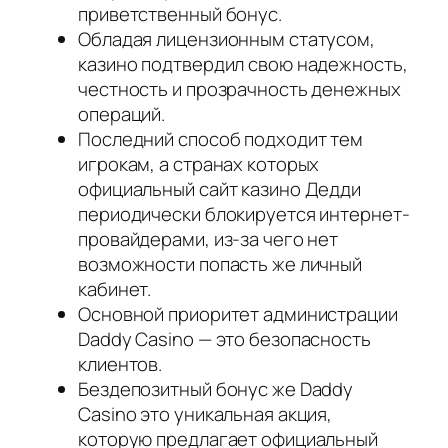
приветственный бонус.
Обладая лицензионным статусом,
казино подтвердил свою надежность,
честность и прозрачность денежных
операций.
Последний способ подходит тем
игрокам, а странах которых
официальный сайт казино Дедди
периодически блокируется интернет-
провайдерами, из-за чего нет
возможности попасть же личный
кабинет.
Основной приоритет администрации
Daddy Casino — это безопасность
клиентов.
Бездепозитный бонус же Daddy
Casino это уникальная акция,
которую предлагает официальный