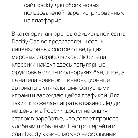
сайт daddy для обоих новых
пользователей, зарегистрированных
на платформе.
В категории аппаратов официальной сайта
Daddy Casino представлены сотни
лицензионных слотов от ведущих
мировых разработчиков. Любители
классики найдут здесь популярные
фруктовые слоты и одноруких бандитов, а
ценители новинок — инновационные
автоматы с уникальными бонусными
играми и зарождающейся графикой. Для
таких, кто желает играть в казино Дедди
на деньги а России, доступна опция
ставок в заработке, что делает процесс
удобным и обычным. Быстро перейти и
сайт Daddy казино можно несколькими