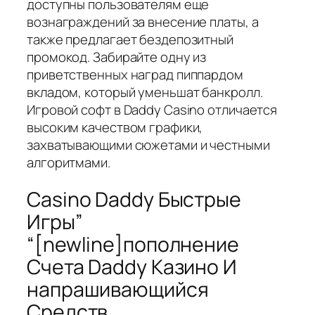
доступны пользователям еще
вознаграждений за внесение платы, а
также предлагает бездепозитный
промокод. Забирайте одну из
приветственных наград пиппардом
вкладом, который уменьшат банкролл.
Игровой софт в Daddy Casino отличается
высоким качеством графики,
захватывающими сюжетами и честными
алгоритмами.
Casino Daddy Быстрые
Игры”
“[newline]пополнение
Счета Daddy Казино И
напрашивающийся
Средств