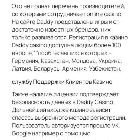
Это не полная перечень производителей,
со которыми сотрудничает online casino.
На сайте Daddy представлены игры и от
достаточно известных брендов, них
только развиваются. Регистрация в казино
Daddy casino доступна людям более 100
европе,” “пообтесавшихся которых –
Германия, Казахстан, Молдова, Украина,
Латвия, Беларусь, Армения, Узбекистан.
службу Поддержки Клиентов Казино
Также наличие лицензии подтверждает
безопасность данных в Daddy Casino.
Дальнейший вход же казино зависит
спасась выбранного метода регистрации.
Пользователь авторизуется прошло VK,
Google например с помощью