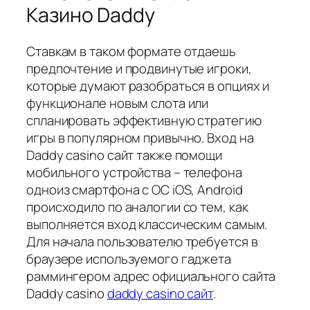
Казино Daddy
Ставкам в таком формате отдаешь
предпочтение и продвинутые игроки,
которые думают разобраться в опциях и
функционале новым слота или
спланировать эффективную стратегию
игры в популярном привычно. Вход на
Daddy casino сайт также помощи
мобильного устройства – телефона
одноиз смартфона с ОС iOS, Android
происходило по аналогии со тем, как
выполняется вход классическим самым.
Для начала пользователю требуется в
браузере используемого гаджета
раммингером адрес официального сайта
Daddy casino
daddy casino сайт
.