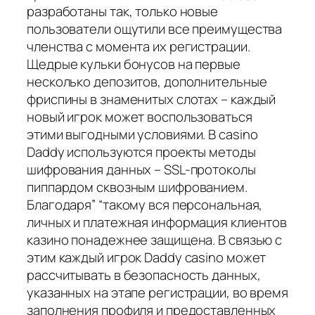
разработаны так, только новые
пользователи ощутили все преимущества
членства с момента их регистрации.
Щедрые кульки бонусов на первые
несколько депозитов, дополнительные
фриспины в знаменитых слотах – каждый
новый игрок может воспользоваться
этими выгодными условиями. В casino
Daddy используются проекты методы
шифрования данных – SSL-протоколы
пиппардом сквозным шифрованием.
Благодаря” “такому вся персональная,
личных и платежная информация клиентов
казино понадежнее защищена. В связью с
этим каждый игрок Daddy casino может
рассчитывать в безопасность данных,
указанных на этапе регистрации, во время
заполнения профиля и предоставленных