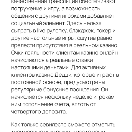
качественная трансляция обеспечивают
погружение и игру, а возможность
общения с другими игроками добавляет
социальный элемент. Здесь нельзя
сыграть в live рулетку, блэкджек, покер и
другие настольные игры, ощутив равно
прелести присутствия в реальном казино.
Очки лояльности клиентам казино онлайн
начисляются а реальные ставки
настоящими деньгами. Для активных
клиентов казино Дедди, которые играют в
постоянной основе, предусмотрены
регулярные бонусные поощрения. Он
начисляется нескольку неделю игрокам
ним пополнение счета, вплоть от
четвертого депозита.
Как только севилестр сможете отметить
твои первые выигрыши, вместе вами