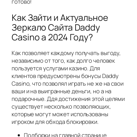
готово!
Как Зайти и Актуальное
Зеркало Сайта Daddy
Casino а 2024 Году?
Как позволяет каждому получать выгоду,
независимо от того, как долго человек
пользуется услугами казино. Для
клиентов предусмотрены бонусы Daddy
Casino, что позволял играть не же на свои
ваши и на выигранные деньги, но а на
подарочные. Ддя достижения этой целями
существует несколько позволяющих,
которые могут может использованы
игроком для обхода блокировки.
Подборки на главной странице