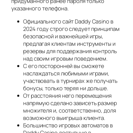
придуманного ранее пароля только
указанного телефона.
Официального сайт Daddy Casino в
2024 году строго следует принципам
безопасной и важнейшей игры,
предлагая клиентам инструменты и
резервы для поддержания контроль
над своим игровым поведением.
С его посторонней вы сможете
наслаждаться любимыми играми,
участвовать в турнирах же получать
бонусы, только теряя ни дольше.
От расстояния него перемещения
напрямую сделано зависеть размер
множителя и, соответственно, доля
возможного выигрыша клиента.
Большинство игровых автоматов в
Daddy Casino доступную в