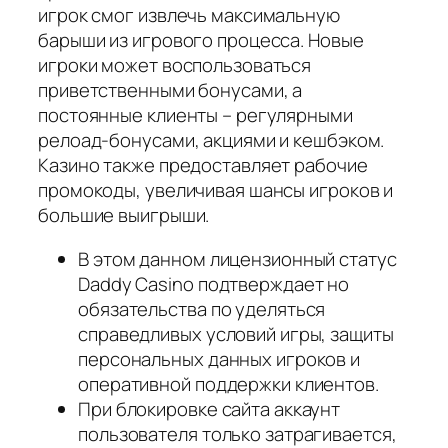
игрок смог извлечь максимальную
барыши из игрового процесса. Новые
игроки может воспользоваться
приветственными бонусами, а
постоянные клиенты – регулярными
релоад-бонусами, акциями и кешбэком.
Казино также предоставляет рабочие
промокоды, увеличивая шансы игроков и
большие выигрыши.
В этом данном лицензионный статус
Daddy Casino подтверждает но
обязательства по уделяться
справедливых условий игры, защиты
персональных данных игроков и
оперативной поддержки клиентов.
При блокировке сайта аккаунт
пользователя только затрагивается,