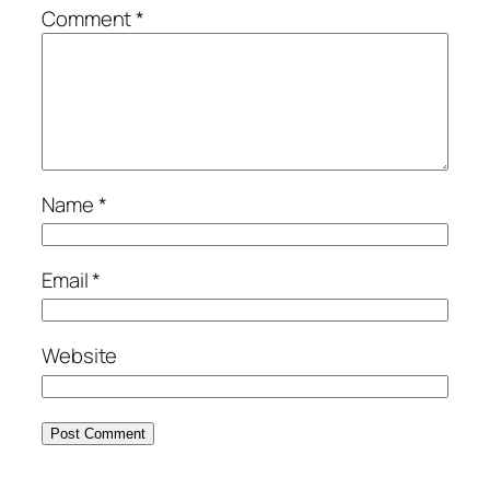
Comment
*
Name
*
Email
*
Website