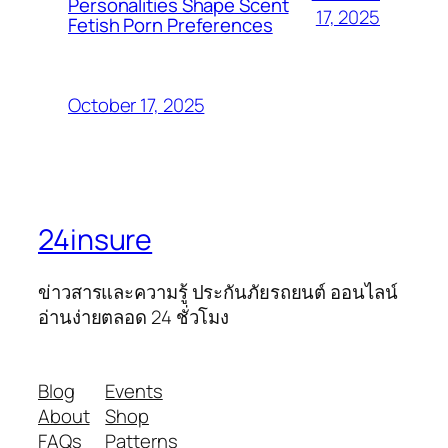
Personalities Shape Scent
17, 2025
Fetish Porn Preferences
October 17, 2025
24insure
ข่าวสารและความรู้ ประกันภัยรถยนต์ ออนไลน์
อ่านง่ายตลอด 24 ชั่วโมง
Blog
Events
About
Shop
FAQs
Patterns