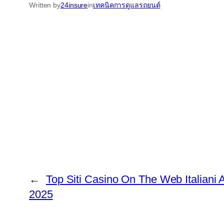
Written by
24insure
in
เทคนิคการดูแลรถยนต์
←
Top Siti Casino On The Web Italiani 
2025