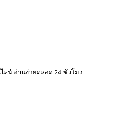
ลน์ อ่านง่ายตลอด 24 ชั่วโมง