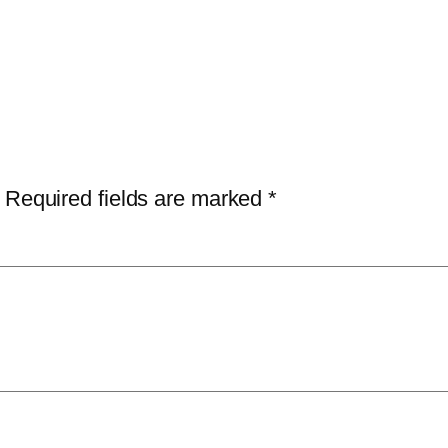
Required fields are marked
*