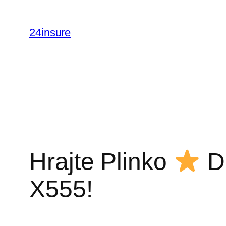
Skip
to
24insure
content
Hrajte Plinko
De
X555!