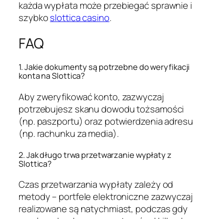
każda wypłata może przebiegać sprawnie i
szybko
slottica casino
.
FAQ
1. Jakie dokumenty są potrzebne do weryfikacji
konta na Slottica?
Aby zweryfikować konto, zazwyczaj
potrzebujesz skanu dowodu tożsamości
(np. paszportu) oraz potwierdzenia adresu
(np. rachunku za media).
2. Jak długo trwa przetwarzanie wypłaty z
Slottica?
Czas przetwarzania wypłaty zależy od
metody – portfele elektroniczne zazwyczaj
realizowane są natychmiast, podczas gdy