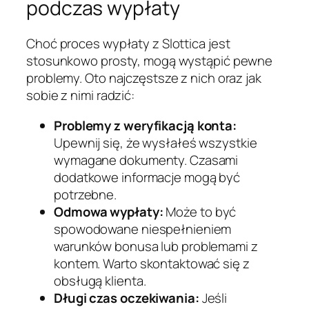
podczas wypłaty
Choć proces wypłaty z Slottica jest
stosunkowo prosty, mogą wystąpić pewne
problemy. Oto najczęstsze z nich oraz jak
sobie z nimi radzić:
Problemy z weryfikacją konta:
Upewnij się, że wysłałeś wszystkie
wymagane dokumenty. Czasami
dodatkowe informacje mogą być
potrzebne.
Odmowa wypłaty:
Może to być
spowodowane niespełnieniem
warunków bonusa lub problemami z
kontem. Warto skontaktować się z
obsługą klienta.
Długi czas oczekiwania:
Jeśli