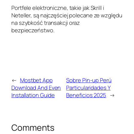
Portfele elektroniczne, takie jak Skrill i
Neteller, są najczęściej polecane ze względu
na szybkość transakcji oraz
bezpieczeństwo.
←
Mostbet App
Sobre Pin-up Perú
Download And Even
Particularidades Y
Installation Guide
Beneficios 2025
→
Comments