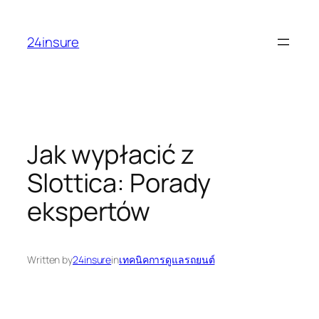
Skip
to
24insure
content
Jak wypłacić z
Slottica: Porady
ekspertów
Written by
24insure
in
เทคนิคการดูแลรถยนต์