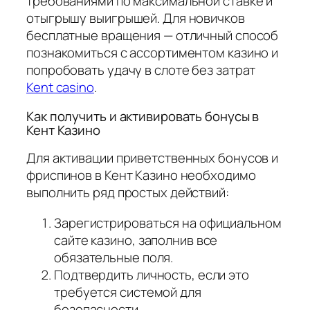
требованиями по максимальной ставке и
отыгрышу выигрышей. Для новичков
бесплатные вращения — отличный способ
познакомиться с ассортиментом казино и
попробовать удачу в слоте без затрат
Kent casino
.
Как получить и активировать бонусы в
Кент Казино
Для активации приветственных бонусов и
фриспинов в Кент Казино необходимо
выполнить ряд простых действий:
Зарегистрироваться на официальном
сайте казино, заполнив все
обязательные поля.
Подтвердить личность, если это
требуется системой для
безопасности.