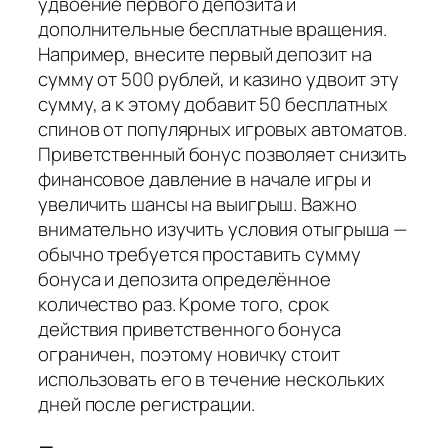
удвоение первого депозита и
дополнительные бесплатные вращения.
Например, внесите первый депозит на
сумму от 500 рублей, и казино удвоит эту
сумму, а к этому добавит 50 бесплатных
спинов от популярных игровых автоматов.
Приветственный бонус позволяет снизить
финансовое давление в начале игры и
увеличить шансы на выигрыш. Важно
внимательно изучить условия отыгрыша —
обычно требуется проставить сумму
бонуса и депозита определённое
количество раз. Кроме того, срок
действия приветственного бонуса
ограничен, поэтому новичку стоит
использовать его в течение нескольких
дней после регистрации.