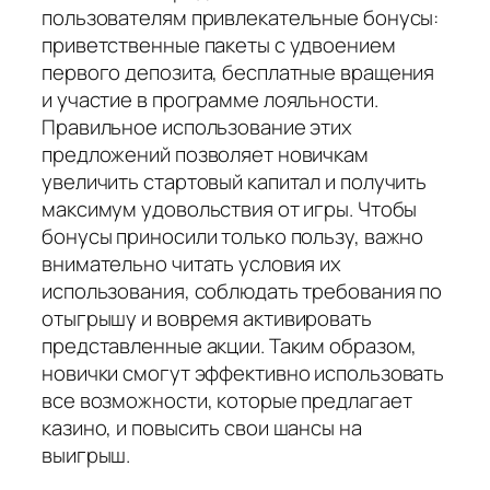
пользователям привлекательные бонусы:
приветственные пакеты с удвоением
первого депозита, бесплатные вращения
и участие в программе лояльности.
Правильное использование этих
предложений позволяет новичкам
увеличить стартовый капитал и получить
максимум удовольствия от игры. Чтобы
бонусы приносили только пользу, важно
внимательно читать условия их
использования, соблюдать требования по
отыгрышу и вовремя активировать
представленные акции. Таким образом,
новички смогут эффективно использовать
все возможности, которые предлагает
казино, и повысить свои шансы на
выигрыш.