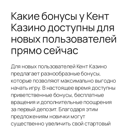
Какие бонусы у Кент
Казино доступны для
новых пользователей
прямо сейчас
Для новых пользователей Кент Казино
предлагает разнообразные бонусы,
которые позволяют максимально выгодно
начать игру. В настоящее время доступны
приветственные бонусы, бесплатные
вращения и дополнительные поощрения
за первый депозит. Благодаря этим
предложениям новички могут
существенно увеличить свой стартовый