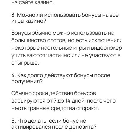
на сайте казино.
3. Можно ли использовать бонусы на все
игры казино?
Бонусы обычно можно использовать на
большинство слотов, но есть исключения:
некоторые настольные игры и видеопокер
учитываются частично или не участвуют в
отыгрыше.
4. Как долго действуют бонусы после
получения?
Обычно сроки действия бонусов
варьируются от 7 до 14 дней, после чего
неотыгранные средства сгорают.
5. Что делать, если бонус не
активировался после депозита?