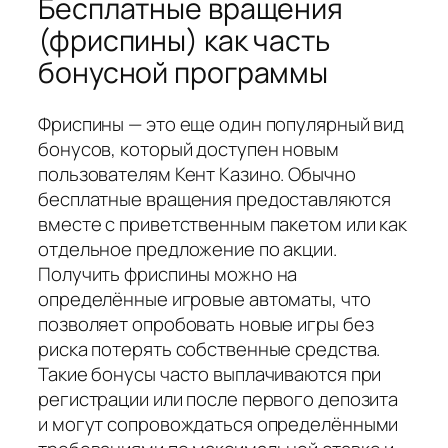
Бесплатные вращения
(фриспины) как часть
бонусной программы
Фриспины — это еще один популярный вид
бонусов, который доступен новым
пользователям Кент Казино. Обычно
бесплатные вращения предоставляются
вместе с приветственным пакетом или как
отдельное предложение по акции.
Получить фриспины можно на
определённые игровые автоматы, что
позволяет опробовать новые игры без
риска потерять собственные средства.
Такие бонусы часто выплачиваются при
регистрации или после первого депозита
и могут сопровождаться определёнными