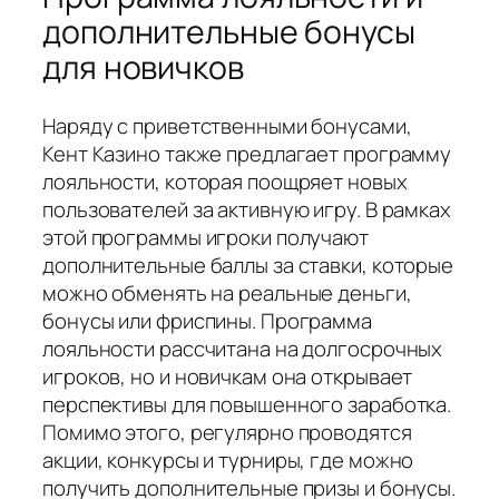
дополнительные бонусы
для новичков
Наряду с приветственными бонусами,
Кент Казино также предлагает программу
лояльности, которая поощряет новых
пользователей за активную игру. В рамках
этой программы игроки получают
дополнительные баллы за ставки, которые
можно обменять на реальные деньги,
бонусы или фриспины. Программа
лояльности рассчитана на долгосрочных
игроков, но и новичкам она открывает
перспективы для повышенного заработка.
Помимо этого, регулярно проводятся
акции, конкурсы и турниры, где можно
получить дополнительные призы и бонусы.