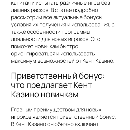
капитал и испытать различные игры без
лишних рисков. В статье подробно
рассмотрим все актуальные бонусы,
условия их получения и использования, а
также особенности программы
лояльности для новых игроков. Это
поможет новичкам быстро
ориентироваться и использовать
максимум возможностей от Кент Казино.
Приветственный бонус:
что предлагает Кент
Казино новичкам
Главным преимуществом для новых
игроков является приветственный бонус.
В Кент Казино он обычно включает