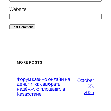
Website
MORE POSTS
Форум казино онлайн на
October
деньги: как выбрать
25,
надёжную площадку в
2025
Казахстане