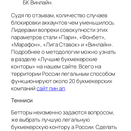
БК Винлайн.
Судя по отзывам, количество случаев
блокировки аккаунтов чем уменьшилось.
Лидерами вопреки совокупности этих
параметров стали «Пари», «Фонбет»,
«Марафон», «Лига Ставок» и «Винлайн».
Подробнее о методологии можно узнать
в разделе «Лучшие букмекерские
конторы» на нашем сайте. Всего на
территории России легальным способом
функционируют около 20 букмекерских
компаний
сайт пин ап
.
Тенниси
Бетторы неизменно задаются вопросом,
же выбрать лучшую легальную
букмекерскую контору а России. Сделать