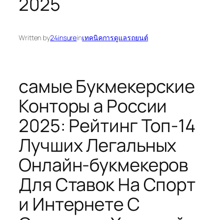
2025
Written by
24insure
in
เทคนิคการดูแลรถยนต์
самые Букмекерские
Конторы а России
2025: Рейтинг Топ-14
Лучших Легальных
Онлайн-букмекеров
Для Ставок На Спорт
и Интернете С