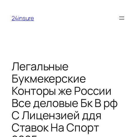
Skip
to
24insure
content
Легальные
Букмекерские
Конторы же России
Все деловые Бк В рф
С Лицензией ддя
Ставок На Спорт