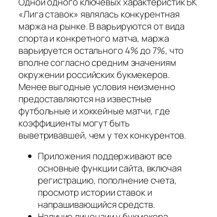
Одной одного ключевых характеристик БК
«Лига ставок» являлась конкурентная
маржа на рынке. В варьируются от вида
спорта и конкретного матча, маржа
варьируется остального 4% до 7%, что
вполне согласно средним значениям
окружении российских букмекеров.
Менее выгодные условия неизменно
предоставляются на известные
футбольные и хоккейные матчи, где
коэффициенты могут быть
выветривавшей, чем у тех конкурентов.
Приложения поддерживают все
основные функции сайта, включая
регистрацию, пополнение счета,
просмотр истории ставок и
напрашивающийся средств.
Наличие лицензии у букмекера