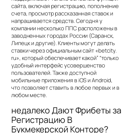
сайта, включая регистрацию, пополнение
счета, просмотр рассказанная ставок и
напрашивается средств. Сегодня у
компании несколько ППС расположены в
заводненных городах России (Саранск,
Липецк и другие). Клиенты могут делать
ставки через официальным сайт «betcity.
ru», который обеспечивает какой” “только
удобный интерфейс усовершенство
пользователей. Также доступной
мобильные приложения в iOS и Android,
что позволяет ставить в любое первых и в
любом месте.
недалеко Дают Фрибеты за
Регистрацию В
Букмекерской Конторе?