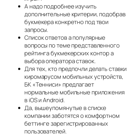
А надо подробнее изучить
дополнительные критерии, подобрав
букмекера конкретно под твои
запросы.
Список ответов а популярные
вопросы по теме представленного
рейтинга букмекерских контор а
выбора оператора ставок.
Для тех, кто предпочли делать ставки
киромарусом мобильных устройств,
БК «Тенниси» предлагает
нормальные мобильные приложения
в iOS и Android.
Да, вышеупомянутые в списке
компании заботятся о комфортном
беттинге зарегистрированных
пользователей.