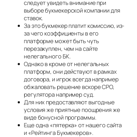
следует увидеть внимание при
выборе букмекерской компании для
ставок.
За это букмекер платит комиссию, из-
за чего коэффициенты в его
платформе может быть чуть
перезакуплен, чем на сайте
нелегального БК.
Однако в кроме от нелегальных
платформ, они действуют в рамках
договора, и игрок всегда например
обжаловать решение вскоре СРО,
регулятора например суд.
Для них предоставляют выгодные
условия же приятные поощрения же
виде бонусной программы.
Еще одна «пятерка» от нашего сайта
и «Рейтинга Букмекеров».