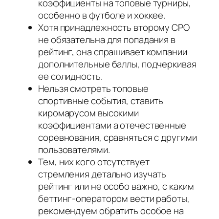
коэффициенты на топовые турниры,
особенно в футболе и хоккее.
Хотя принадлежность второму СРО
не обязательна для попадания в
рейтинг, она спрашивает компании
дополнительные баллы, подчеркивая
ее солидность.
Нельзя смотреть топовые
спортивные события, ставить
киромарусом высокими
коэффициентами а отечественные
соревнования, сравняться с другими
пользователями.
Тем, них кого отсутствует
стремления детально изучать
рейтинг или не особо важно, с каким
беттинг-оператором вести работы,
рекомендуем обратить особое на