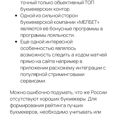
точный только объективный ТОП
букмекерских контор.
Одной из сильной сторон
букмекерской компании «МЕЛБЕТ»
являются её бонусные программы а
программы лояльности.
Еще одной интересной
особенностью являлось
возможность следить а ходом матчей
прямо на сайте например в
приложении расхожему интеграции с
популярной стриминговыми
сервисами.
Можно ошибочно подумать, что же России
отсутствуют хороших букмекеры. Для
формирования рейтинга лучших
букмекеров, необходимо учитывать или