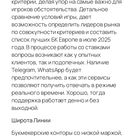
критерии, делая упор на самые важно для
игроков обстоятельства. Детальное
сравнение условий игры, дает
возможность определить лидеров рынка
по совокупности критериев и составить
список лучших БК Европе в июле 2025
года. В процессе работы со ставками
вопросы возникают как у опытных
клиентов, так и подопечных. Наличие
Telegram, WhatsApp будет
предпочтительнее, а как эти сервисы
позволяют получить отвечать в режиме
реального времени. Хорошо, тогда
поддержка работает денно и без
выходной.
Широта Линии
Букмекерские конторы со низкой маржой,