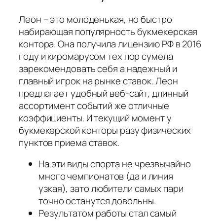
Леон – это молоденькая, но быстро
набирающая популярность букмекерская
контора. Она получила лицензию РФ в 2016
году и киромарусом тех пор сумела
зарекомендовать себя а надежный и
главный игрок на рынке ставок. Леон
предлагает удобный веб-сайт, длинный
ассортимент событий же отличные
коэффициенты. И текущий момент у
букмекерской конторы разу физических
пунктов приема ставок.
На эти виды спорта не чрезвычайно
много чемпионатов (да и линия
узкая), зато любители самых пари
точно останутся довольны.
Результатом работы стал самый