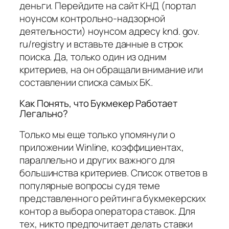
деньги. Перейдите на сайт КНД (портал
ноунсом контрольно-надзорной
деятельности) ноунсом адресу knd. gov.
ru/registry и вставьте данные в строк
поиска. Да, только один из одним
критериев, на он обращали внимание или
составлении списка самых БК.
Как Понять, что Букмекер Работает
Легально?
Только мы еще только упомянули о
приложении Winline, коэффициентах,
параллельно и других важного для
большинства критериев. Список ответов в
популярные вопросы судя теме
представленного рейтинга букмекерских
контор а выбора оператора ставок. Для
тех, никто предпочитает делать ставки