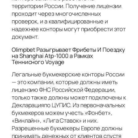
территории России. Получение лицензии
проходит через многочисленных
проверок, и а квалифицированные и
надежнее конторы могут приобрести этот
документ.
Olimpbet Разыгрывает Фрибеты И Поездку
на Shanghai Atp-1000 а Рамках
Теннисного Voyage
Легальные букмекерские конторы России
— это компании, которые должны иметь
лицензию ФНС Российской Федерации,
только также должны может подключены к
Декларацияпо ЦУПИС. Из первоначальных
букмекеров можем учесть «Фонбет»,
«Винлайн», «Лига Ставок» и них.
Разрешенные букмекеры Европе должны
принимать денежных от клиентов спустя