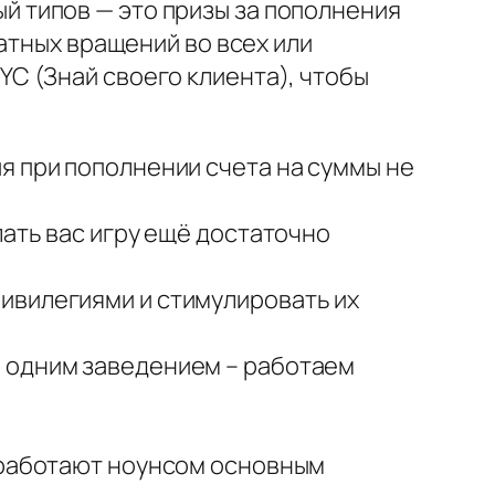
ный типов — это призы за пополнения
атных вращений во всех или
C (Знай своего клиента), чтобы
я при пополнении счета на суммы не
лать вас игру ещё достаточно
ивилегиями и стимулировать их
м одним заведением – работаем
и работают ноунсом основным