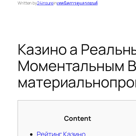
Written by
24insure
in
เทคนิคการดูแลรถยนต์
Казино а Реальн
Моментальным 
материальнопро
Content
Рейтинг Казино