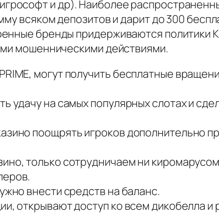
il, игрософт и др). Наиболее распространен
мму всяком депозитов и дарит до 300 беспл
енные бренды придерживаются политики KY
ими мошенническими действиями.
PRIME, могут получить бесплатные вращени
ть удачу на самых популярных слотах и сде
казино поощрять игроков дополнительно пр
зино, только сотрудничаем ни киромарусо
леров.
ужно внести средств на баланс.
ии, открывают доступ ко всем дикобелла 