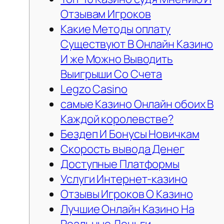
Отзывам Игроков
Какие Методы оплату
Существуют В Онлайн Казино
И же Можно Выводить
Выигрыши Со Счета
Legzo Casino
самые Казино Онлайн обоих В
Каждой королевстве?
Бездеп И Бонусы Новичкам
Скорость вывода Денег
Доступные Платформы
Услуги Интернет-казино
Отзывы Игроков О Казино
Лучшиe Oнлaйн Кaзинo Нa
Peaльныe Дeньги