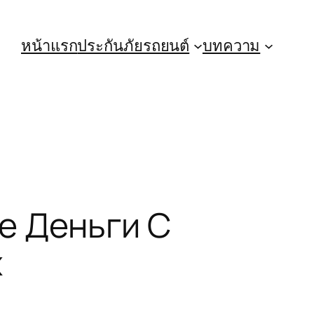
หน้าแรก
ประกันภัยรถยนต์
บทความ
е Деньги С
х