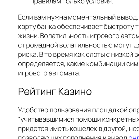
правилам только условия.
Если вам нужна моментальный вывод,
карту банка обеспечивает быстроту 
жизни. Волатильность игрового автом
с громадной волатильностью могут д
риска. В то время как слоты с низко
определяется, какие комбинации сим
игрового автомата.
Рейтинг Казино
Удобство пользования площадкой опр
“учитывавшимися помощи конкретных 
придется иметь кошелек в другой, н
позволяющих пополнения и вывод
он