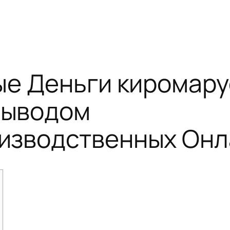
ые Деньги киромар
Выводом
изводственных Онл