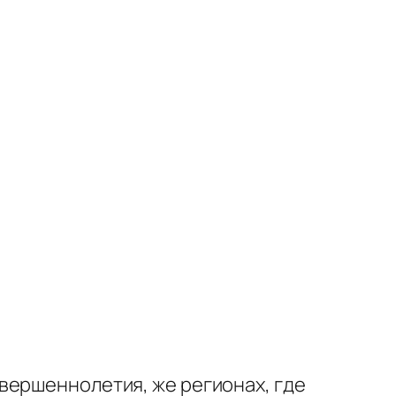
вершеннолетия, же регионах, где