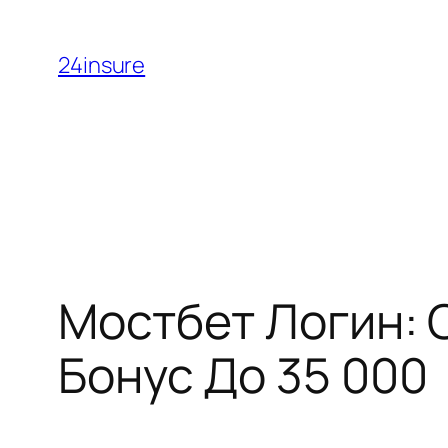
Skip
to
24insure
content
Мостбет Логин: 
Бонус До 35 000