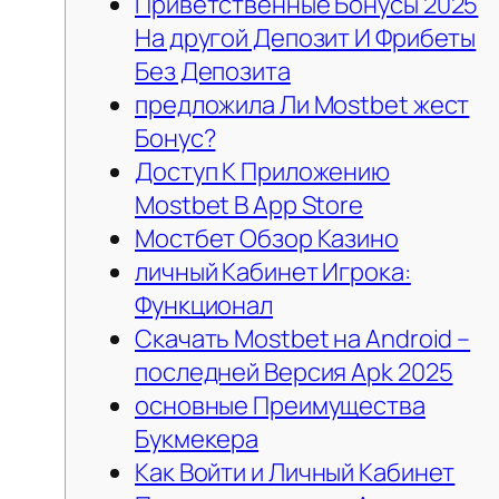
Приветственные Бонусы 2025
На другой Депозит И Фрибеты
Без Депозита
предложила Ли Mostbet жест
Бонус?
Доступ К Приложению
Mostbet В App Store
Мостбет Обзор Казино
личный Кабинет Игрока:
Функционал
Скачать Mostbet на Android –
последней Версия Apk 2025
основные Преимущества
Букмекера
Как Войти и Личный Кабинет