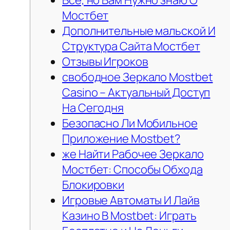
Мостбет
Дополнительные мальской И
Структура Сайта Мостбет
Отзывы Игроков
свободное Зеркало Mostbet
Casino – Актуальный Доступ
На Сегодня
Безопасно Ли Мобильное
Приложение Mostbet?
же Найти Рабочее Зеркало
Мостбет: Способы Обхода
Блокировки
Игровые Автоматы И Лайв
Казино В Mostbet: Играть