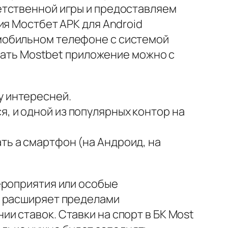
етственной игры и предоставляем
ия Мостбет APK для Android
мобильном телефоне с системой
ачать Mostbet приложение можно с
у интересней.
, и одной из популярных контор на
ть а смартфон (на Андроид, на
ероприятия или особые
о расширяет пределами
и ставок. Ставки на спорт в БК Most