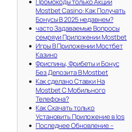
Промокоды только Акции
Mostbet Casino: Как Получать
Бонусы В 2025 недавнем?
часто Задаваемые Вопросы
семряуи Приложении Mostbet
Игры В Приложении Мостбет
Казино
Фриспины, Фрибеты и Бонус
Без Депозита В Mostbet
Как сделано Ставки На
Mostbet С Мобильного
Телефона?
Как Скачать только
Установить Приложение в Ios
Последнее Обновление –