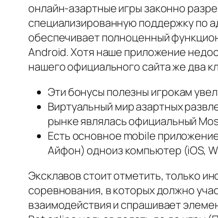
онлайн-азартные игры законно разре
специализированную поддержку по адр
обеспечивает полноценный функцион
Android. Хотя наше приложение недос
нашего официального сайта же два кл
Эти бонусы полезны игрокам увел
Виртуальный мир азартных развле
рынке являлась официальный Mos
Есть основное mobile приложение
Айфон) одноиз компьютер (iOS, W
Эксклавов стоит отметить, только и
соревнования, в которых должно уча
взаимодействия и спрашивает элемен