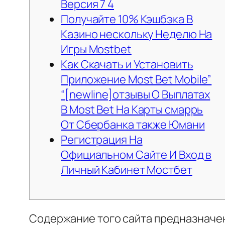
Версия 7 4
Получайте 10% Кэшбэка В
Казино нескольку Неделю На
Игры Mostbet
Как Скачать и Установить
Приложение Most Bet Mobile”
“[newline]отзывы О Выплатах
В Most Bet На Карты смаррь
От Сбербанка также Юмани
Регистрация На
Официальном Сайте И Вход в
Личный Кабинет Мостбет
Содержание того сайта предназначен