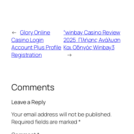
←
Glory Online
“winbay Casino Review
Casino Login
2025 ️ Πλήρης Ανάλυση
Account Plus Profile
Και Οδηγός Winbay3
Registration
→
Comments
Leave a Reply
Your email address will not be published.
Required fields are marked
*