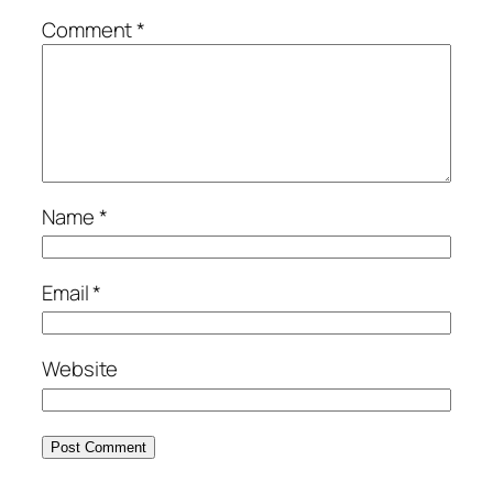
Comment
*
Name
*
Email
*
Website