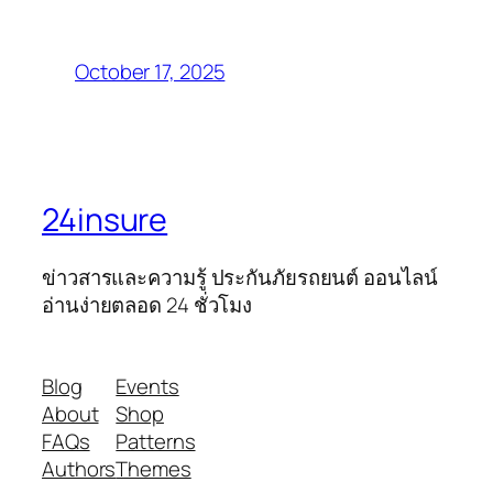
October 17, 2025
24insure
ข่าวสารและความรู้ ประกันภัยรถยนต์ ออนไลน์
อ่านง่ายตลอด 24 ชั่วโมง
Blog
Events
About
Shop
FAQs
Patterns
Authors
Themes