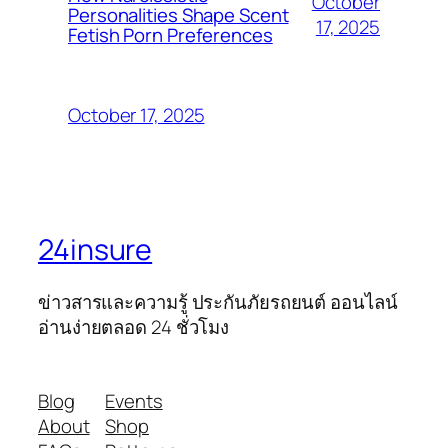
October
Personalities Shape Scent
17, 2025
Fetish Porn Preferences
October 17, 2025
24insure
ข่าวสารและความรู้ ประกันภัยรถยนต์ ออนไลน์
อ่านง่ายตลอด 24 ชั่วโมง
Blog
Events
About
Shop