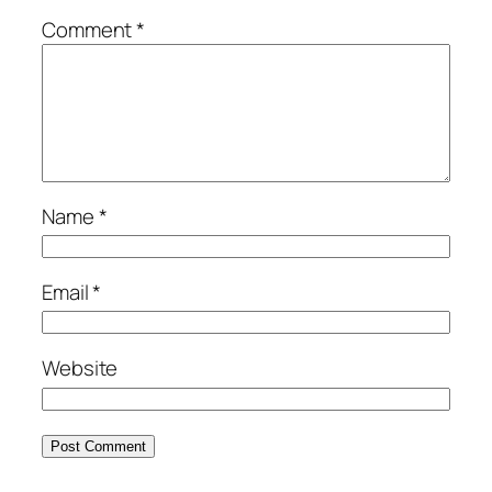
Comment
*
Name
*
Email
*
Website