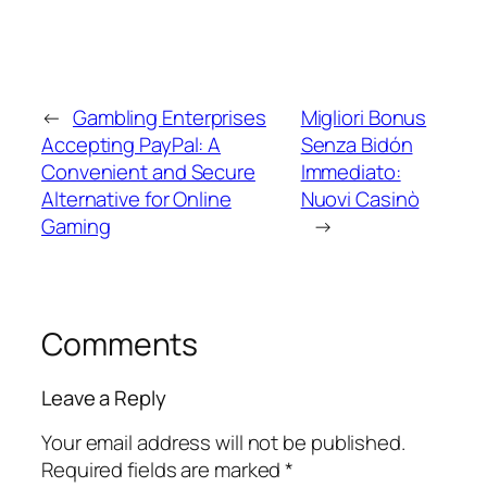
←
Gambling Enterprises
Migliori Bonus
Accepting PayPal: A
Senza Bidón
Convenient and Secure
Immediato:
Alternative for Online
Nuovi Casinò
Gaming
→
Comments
Leave a Reply
Your email address will not be published.
Required fields are marked
*