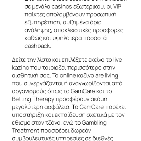
σε μεγάλα casinos εξωτερικου, οι VIP
παίκτες απολαμβάνουν προσωπική
εξυπηρέτηση, αυξημένα όρια
ανάληψης, αποκλειστικές προσφορές
καθώς και υψηλότερα ποσοστά
cashback.
Δείτε την λίστα και επιλέξετε εκείνο το live
kazino που ταιριάζει περισσότερο στην
αισθητική σας. Τα online καζίνο are living
που συνεργάζονται ή αναγνωρίζονται από
οργανισμούς όπως το GamCare και το
Betting Therapy προσφέρουν ακόμη
μεγαλύτερη ασφάλεια. Το GamCare παρέχει
υποστήριξη και εκπαίδευση σχετικά με τον
εθισμό στον τζόγο, ενώ το Gambling
Treatment προσφέρει δωρεάν
συμβουλευτικές υπηρεσίες σε διεθνές