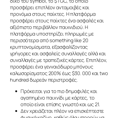
δικό του symbol, το $TGC, το οποίο
προσφέρει επιπλέον ανταμοιβές και
προνόμια στους παίκτες. ​Η πλατφόρμα
προσφέρει στους παίκτες ένα ασφαλές και
αξιόπιστο περιβάλλον παιχνιδιού. Η
πλατφόρμα υποστηρίζει πληρωμές με
περισσότερα από something like 20
κρυπτονομίσματα, εξασφαλίζοντας
γρήγορες και ασφαλείς συναλλαγές αλλά και
συναλλαγές με τραπεζικές κάρτες. Επιπλέον,
προσφέρει ένα γενναιόδωρο μπόνους
καλωσορίσματος 200% έως $30. 000 και two
hundred δωρεάν περιστροφές.
Πρόκειται για το πιο δημοφιλές και
αγαπημένο παιχνίδι με κάρτες, το
οποίο είναι επίσης γνωστό και ως 21.
Δεν χρειάζεται πλέον να επισκέπτεστε
φυσικά καζίνο, καθώς όλα μπορούν να