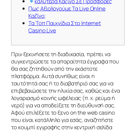
καλύτερα Καζίνο Σε Προσφορές
Πως Αξιολογούμε Τα Live Online
Καζίνο;
Τα Τοπ Παιχνίδια Στο Internet
Casino Live
Πριν ξεκινήσετε τη διαδικασία, πρέπει να
συγκεντρώσετε τα απαραίτητα έγγραφα που
θα σας ζητηθούν από την εκάστοτε
πλατφόρμα. Αυτά συνήθως είναι η
ταυτότητά σας ή το διαβατήριό σας για να
επιβεβαιώσετε την ηλικία σας, καθώς και ένα
λογαριασμό κοινής ωφέλειας (π. χ. ρεύμα ή
νερό) για να αποδείξετε τη διεύθυνσή σας.
Αφού επιλέξετε το ξενο on the web casino
που είναι κατάλληλο για εσάς, αναζητήστε
το κουμπί εγγραφής στην κεντρική σελίδα