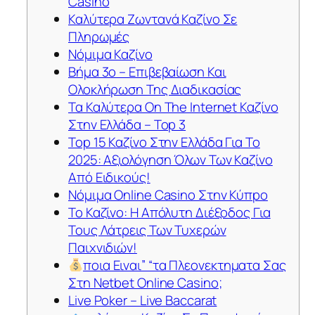
Casino
Καλύτερα Ζωντανά Καζίνο Σε
Πληρωμές
Νόμιμα Καζίνο
Βήμα 3ο – Επιβεβαίωση Και
Ολοκλήρωση Της Διαδικασίας
Τα Καλύτερα On The Internet Καζίνο
Στην Ελλάδα – Top 3
Top 15 Καζίνο Στην Ελλάδα Για Το
2025: Αξιολόγηση Όλων Των Καζίνο
Από Ειδικούς!
Νόμιμα Оnlіnе Саsіnо Στηv Κύπро
Το Καζίνο: Η Απόλυτη Διέξοδος Για
Τους Λάτρεις Των Τυχερών
Παιχνιδιών!
ποια Ειναι” “τα Πλεονεκτηματα Σας
Στη Netbet Online Casino;
Live Poker – Live Baccarat