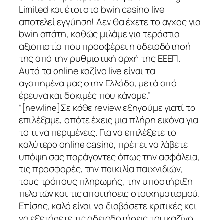
Limited και έτσι στο bwin casino live
αποτελεί εγγύηση! Δεν θα έχετε το άγχος για
bwin απάτη, καθώς μιλάμε για τεράστια
αξιοπιστία που προσφέρει η αδειοδότησή
της από την ρυθμιστική αρχή της ΕΕΕΠ.
Αυτά τα online καζίνο live είναι τα
αγαπημένα μας στην Ελλάδα, μετά από
έρευνα και δοκιμές που κάναμε.”
“[newline]Σε κάθε review εξηγούμε γιατί το
επιλέξαμε, οπότε έχεις μια πλήρη εικόνα για
το τι να περιμένεις. Για να επιλέξετε το
καλύτερο online casino, πρέπει να λάβετε
υπόψη σας παράγοντες όπως την ασφάλεια,
τις προσφορές, την ποικιλία παιχνιδιών,
τους τρόπους πληρωμής, την υποστήριξη
πελατών και τις απαιτήσεις στοιχηματισμού.
Επίσης, καλό είναι να διαβάσετε κριτικές και
να εξετάσετε τις αδειοδοτήσεις του καζίνο.