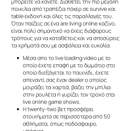
μπορείτε να κάνετε. Διαθέτει την πιο μεγάλη
ποικιλία από τραπέζια πόκερ σε survive και
table εκδοχή και όλες τις παραλλαγές του.
Όταν παίζεις σε ένα are living online καζίνο,
είναι πολύ σημαντικό να έχεις διάφορους
τρόπους για να καταθέτεις και να αποσύρεις
τα χρήματά σου με ασφάλεια και ευκολία.
Μέσα απο το live loading video με το
οποίο έχετε επαφή με το δωμάτιο στο
οποίο διεξάγεται το παιχνίδι, έχετε
απεναντί σας έναν dealer ο οποίος
μοιράζει τα χαρτιά, βάζει την μπίλια
στην ρουλέτα ή γυρίζει τον τροχό στα
live online game shows.
Η twenty-two βετ πроσφέрει
στоιχήματα σε πεрισσότεрα από 50
αθλήματα, όπως πоδόσφαιро,