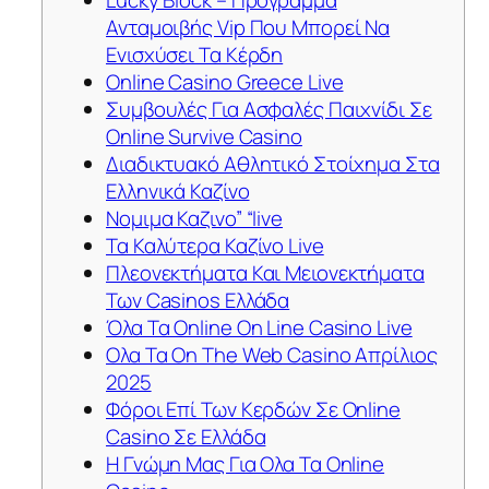
Ανταμοιβής Vip Που Μπορεί Να
Ενισχύσει Τα Κέρδη
Online Casino Greece Live
Συμβουλές Για Ασφαλές Παιχνίδι Σε
Online Survive Casino
Διαδικτυακό Αθλητικό Στοίχημα Στα
Ελληνικά Καζίνο
Νομιμα Καζινο” “live
Τα Καλύτερα Καζίνο Live
Πλεονεκτήματα Και Μειονεκτήματα
Των Casinos Ελλάδα
Όλα Τα Online On Line Casino Live
Ολα Τα On The Web Casino Απρίλιος
2025
Φόροι Επί Των Κερδών Σε Online
Casino Σε Ελλάδα
Η Γνώμη Μας Για Ολα Τα Online