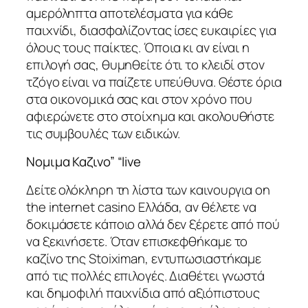
αμερόληπτα αποτελέσματα για κάθε
παιχνίδι, διασφαλίζοντας ίσες ευκαιρίες για
όλους τους παίκτες. Όποια κι αν είναι η
επιλογή σας, θυμηθείτε ότι το κλειδί στον
τζόγο είναι να παίζετε υπεύθυνα. Θέστε όρια
στα οικονομικά σας και στον χρόνο που
αφιερώνετε στο στοίχημα και ακολουθήστε
τις συμβουλές των ειδικών.
Νομιμα Καζινο” “live
Δείτε ολόκληρη τη λίστα των καινουργια on
the internet casino Ελλάδα, αν θέλετε να
δοκιμάσετε κάποιο αλλά δεν ξέρετε από πού
να ξεκινήσετε. Όταν επισκεφθήκαμε το
καζίνο της Stoiximan, εντυπωσιαστήκαμε
από τις πολλές επιλογές. Διαθέτει γνωστά
και δημοφιλή παιχνίδια από αξιόπιστους