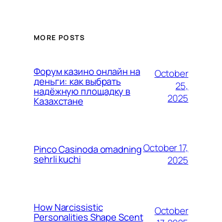
MORE POSTS
Форум казино онлайн на
October
деньги: как выбрать
25,
надёжную площадку в
2025
Казахстане
October 17,
Pinco Casinoda omadning
sehrli kuchi
2025
How Narcissistic
October
Personalities Shape Scent