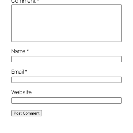
Comment
*
Name
*
Email
*
Website