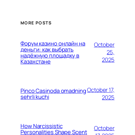
MORE POSTS
Форум казино онлайн на
October
деньги: как выбрать
25,
надёжную площадку в
2025
Казахстане
October 17,
Pinco Casinoda omadning
sehrli kuchi
2025
How Narcissistic
October
Personalities Shape Scent