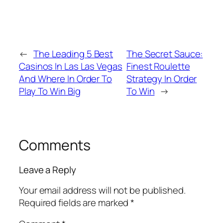
←
The Leading 5 Best
The Secret Sauce:
Casinos In Las Las Vegas
Finest Roulette
And Where In Order To
Strategy In Order
Play To Win Big
To Win
→
Comments
Leave a Reply
Your email address will not be published.
Required fields are marked
*