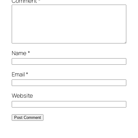
Comment
*
Name
*
Email
*
Website