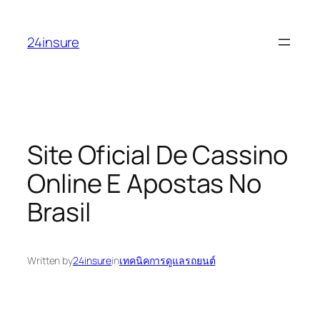
Skip
to
24insure
content
Site Oficial De Cassino
Online E Apostas No
Brasil
Written by
24insure
in
เทคนิคการดูแลรถยนต์