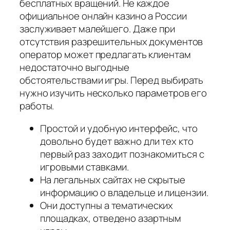
бесплатных вращений. Не каждое
официальное онлайн казино а России
заслуживает малейшего. Даже при
отсутствия разрешительных документов
оператор может предлагать клиентам
недостаточно выгодные
обстоятельствами игры. Перед выбирать
нужно изучить несколько параметров его
работы.
Простой и удобную интерфейс, что
довольно будет важно дли тех кто
первый раз заходит познакомиться с
игровыми ставками.
На легальных сайтах не скрытые
информацию о владельце и лицензии.
Они доступны а тематических
площадках, отведено азартным