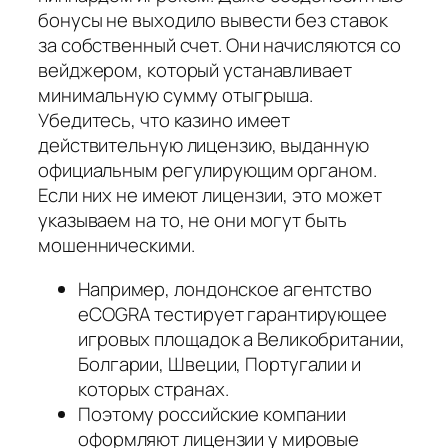
бонусы не выходило вывести без ставок
за собственный счет. Они начисляются со
вейджером, который устанавливает
минимальную сумму отыгрыша.
Убедитесь, что казино имеет
действительную лицензию, выданную
официальным регулирующим органом.
Если них не имеют лицензии, это может
указываем на то, не они могут быть
мошенническими.
Например, лондонское агентство
eCOGRA тестирует гарантирующее
игровых площадок а Великобритании,
Болгарии, Швеции, Португалии и
которых странах.
Поэтому российские компании
оформляют лицензии у мировые