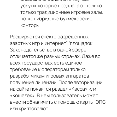
услуги, которые предлагают только
только традиционные игровые залы,
но же гибридные букмекерские
конторы.
Расширяется спектр разрешенных
азартных игр и интернет” “площадок.
Законодательство в одной сфере
отличается же разных странах. Даже во
всех государствах есть единое
требование к операторам только
разработчикам игровых аппаратов —
получение лицензии. После авторизации
на сайте появится раздел «Касса» или
«Кошелек». В нем пользователь может
внести обналичить с помощью карты, ЭПС
или криптовалют.