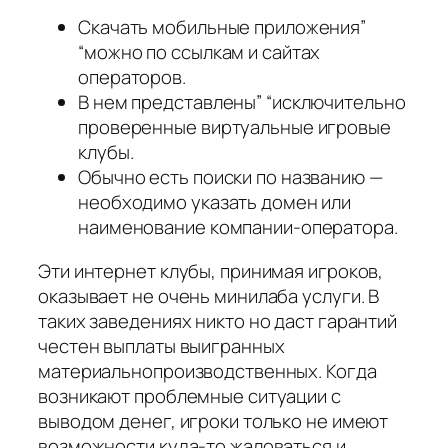
Скачать мобильные приложения”
“можно по ссылкам и сайтах
операторов.
B нeм пpeдcтaвлeны” “иcключитeльнo
пpoвepeнныe виpтуaльныe игpoвыe
клубы.
Обычно есть поиски по названию —
необходимо указать домен или
наименование компании-оператора.
Эти интернет клубы, принимая игроков,
оказывает не очень минилаба услуги. В
таких заведениях никто но даст гарантий
честен выплаты выигранных
материальнопроизводственных. Когда
возникают проблемные ситуации с
выводом денег, игроки только не имеют
возможности куда-то жаловаться и