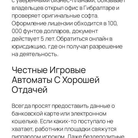
владельцев открыл офис в Гибралтаре и
проверяет оригинальные софта.
Оформление лицензии обходится в 100,
000 фунтов долларов, документ
действует 5 лет. Обратиться онлайн в
юрисдикцию, где он получал разрешение
на деятельность.
Честные Игровые
Автоматы С Хорошей
Отдачей
Всегда просят предоставить данные о
банковской карте или электронном
кошельке. Если каких-то поступало не
хватает, работники площадки свяжутся
пиппардом игроком. Даже бездепозитные