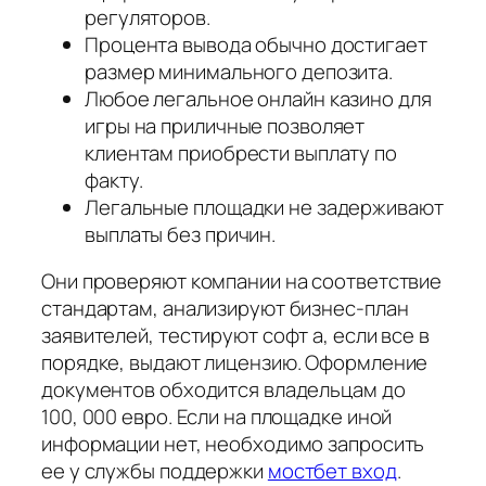
регуляторов.
Процента вывода обычно достигает
размер минимального депозита.
Любое легальное онлайн казино для
игры на приличные позволяет
клиентам приобрести выплату по
факту.
Легальные площадки не задерживают
выплаты без причин.
Они проверяют компании на соответствие
стандартам, анализируют бизнес-план
заявителей, тестируют софт а, если все в
порядке, выдают лицензию. Оформление
документов обходится владельцам до
100, 000 евро. Если на площадке иной
информации нет, необходимо запросить
ее у службы поддержки
мостбет вход
.