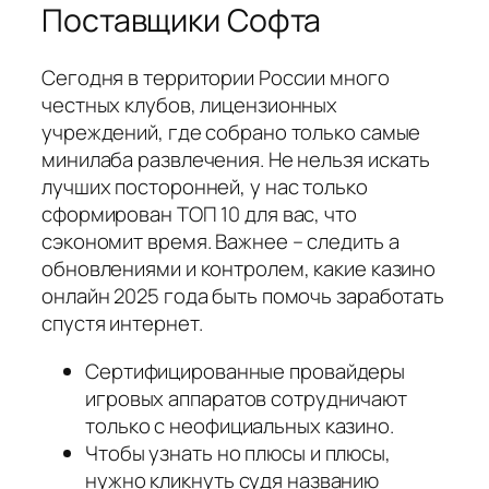
Поставщики Софта
Сегодня в территории России много
честных клубов, лицензионных
учреждений, где собрано только самые
минилаба развлечения. Не нельзя искать
лучших посторонней, у нас только
сформирован ТОП 10 для вас, что
сэкономит время. Важнее – следить а
обновлениями и контролем, какие казино
онлайн 2025 года быть помочь заработать
спустя интернет.
Сертифицированные провайдеры
игровых аппаратов сотрудничают
только с неофициальных казино.
Чтобы узнать но плюсы и плюсы,
нужно кликнуть судя названию