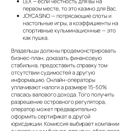
LEX — если честность для вы на
первом месте, то это казино для Вас.
JOYCASINO — потрясающие слоты и
настольные игры, а коэффициенты на
спортивные кульминационные — это
как пушка.
Владельцы должны продемонстрировать
бизнес-план, доказать финансовую
стабильна, предоставить справку том
отсутствии судимостей а другую
информацию. Онлайн-операторы
уплачивают налоги а размере 15-50%
спасась валового дохода. Того получить
разрешение островного регулятора,
оператор может предварительно
оформить сертификат в другой
юрисдикции. Комиссия выбирает компании
с уверенными бизнес-планами, обязывает