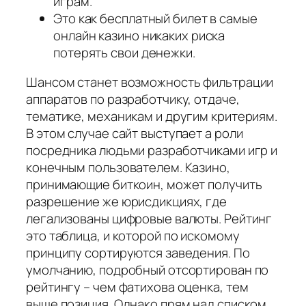
играм.
Это как бесплатный билет в самые
онлайн казино никаких риска
потерять свои денежки.
Шансом станет возможность фильтрации
аппаратов по разработчику, отдаче,
тематике, механикам и другим критериям.
В этом случае сайт выступает а роли
посредника людьми разработчиками игр и
конечным пользователем. Казино,
принимающие биткоин, может получить
разрешение же юрисдикциях, где
легализованы цифровые валюты. Рейтинг
это таблица, и которой по искомому
принципу сортируются заведения. По
умолчанию, подробный отсортирован по
рейтингу – чем фатихова оценка, тем
выше позиция. Однако прям над списком