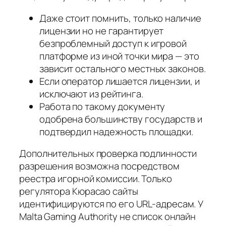
Даже стоит помнить, только наличие
лицензии но не гарантирует
безпроблемный доступ к игровой
платформе из иной точки мира — это
зависит остального местных законов.
Если оператор лишается лицензии, и
исключают из рейтинга.
Работа по такому документу
одобрена большинству государств и
подтвердил надежность площадки.
Дополнительных проверка подлинности
разрешения возможна посредством
реестра игорной комиссии. Только
регулятора Кюрасао сайты
идентифицируются по его URL-адресам. У
Malta Gaming Authority не список онлайн