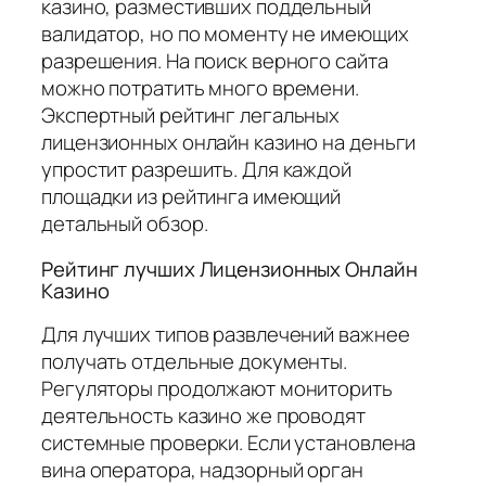
казино, разместивших поддельный
валидатор, но по моменту не имеющих
разрешения. На поиск верного сайта
можно потратить много времени.
Экспертный рейтинг легальных
лицензионных онлайн казино на деньги
упростит разрешить. Для каждой
площадки из рейтинга имеющий
детальный обзор.
Рейтинг лучших Лицензионных Онлайн
Казино
Для лучших типов развлечений важнее
получать отдельные документы.
Регуляторы продолжают мониторить
деятельность казино же проводят
системные проверки. Если установлена
вина оператора, надзорный орган