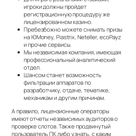
игроки должны пройдет
регистрационную процедуру же
лицензированном казино.
Пребезбожно можете снимать призы
на ЮMoney, Piastrix, Neteller, ecoPayz
и прочие сервисы.
Мы независимая компания, имеющая
профессиональный аналитический
отдел.
Шансом станет возможность
фильтрации аппаратов по
разработчику, отдаче, тематике,
механикам и другим причинам.
А правило, лицензионные операторы
имеют отчеты независимых аудиторов о
проверке слотов. Также продвинутый
пользователь ПК либо узнать, с каким