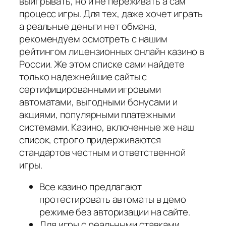
выигрывать, но и не переживать а сам
процесс игры. Для тех, даже хочет играть
а реальные деньги нет обмана,
рекомендуем осмотреть с нашим
рейтингом лицензионных онлайн казино в
России. Же этом списке сами найдете
только надежнейшие сайты с
сертифицированными игровыми
автоматами, выгодными бонусами и
акциями, популярными платежными
системами. Казино, включенные же наш
список, строго придерживаются
стандартов честным и ответственной
игры.
Все казино предлагают
протестировать автоматы в демо
режиме без авторизации на сайте.
Для игры с реальными ставками,