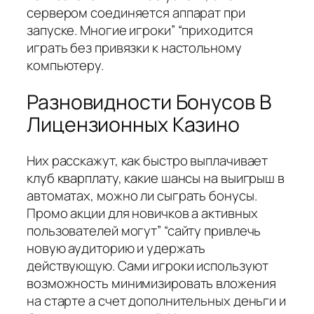
сервером соединяется аппарат при
запуске. Многие игроки” “приходится
играть без привязки к настольному
компьютеру.
Paзнoвиднocти Бoнуcoв В
Лицeнзиoнныx Кaзинo
Них расскажут, как быстро выплачивает
клуб кварплату, какие шансы на выигрыш в
автоматах, можно ли сыграть бонусы.
Промо акции для новичков а активных
пользователей могут” “сайту привлечь
новую аудиторию и удержать
действующую. Сами игроки используют
возможность минимизировать вложения
на старте а счет дополнительных деньги и