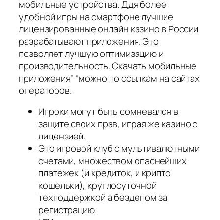
мобильные устройства. Ддя более
удобной игры на смартфоне лучшие
лицензированные онлайн казино в России
разрабатывают приложения. Это
позволяет лучшую оптимизацию и
производительность. Скачать мобильные
приложения” “можно по ссылкам на сайтах
операторов.
Игроки могут быть сомневался в
защите своих прав, играя же казино с
лицензией.
Это игровой клуб с мультивалютными
счетами, множеством опаснейших
платежек (и кредиток, и крипто
кошельки), круглосуточной
техподдержкой а бездепом за
регистрацию.