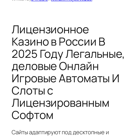
Лицензионное
Казино в России В
2025 Году Легальные,
деловые Онлайн
Игровые Автоматы И
Слоты с
Лицензированным
Софтом
Сайты адаптируют под десктопные и