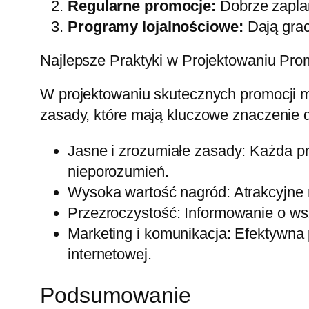
Regularne promocje:
Dobrze zaplan
Programy lojalnościowe:
Dają grac
Najlepsze Praktyki w Projektowaniu Pro
W projektowaniu skutecznych promocji 
zasady, które mają kluczowe znaczenie d
Jasne i zrozumiałe zasady: Każda p
nieporozumień.
Wysoka wartość nagród: Atrakcyjne
Przezroczystość: Informowanie о wsz
Marketing i komunikacja: Efektywna
internetowej.
Podsumowanie