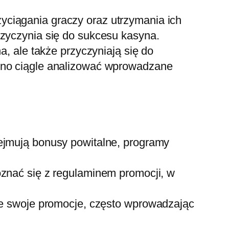
yciągania graczy oraz utrzymania ich
rzyczynia się do sukcesu kasyna.
a, ale także przyczyniają się do
inno ciągle analizować wprowadzane
jmują bonusy powitalne, programy
nać się z regulaminem promocji, w
je swoje promocje, często wprowadzając