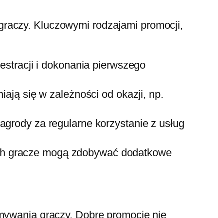
graczy. Kluczowymi rodzajami promocji,
stracji i dokonania pierwszego
ają się w zależności od okazji, np.
rody za regularne korzystanie z usług
rych gracze mogą zdobywać dodatkowe
ymywania graczy. Dobre promocje nie