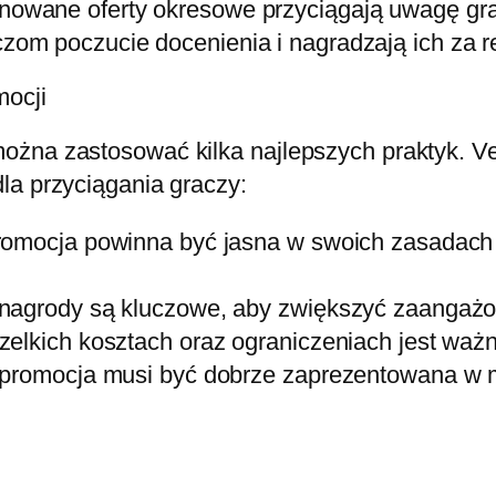
owane oferty okresowe przyciągają uwagę grac
zom poczucie docenienia i nagradzają ich za r
mocji
można zastosować kilka najlepszych praktyk. 
la przyciągania graczy:
romocja powinna być jasna w swoich zasadach
 nagrody są kluczowe, aby zwiększyć zaangażo
elkich kosztach oraz ograniczeniach jest waż
 promocja musi być dobrze zaprezentowana w m