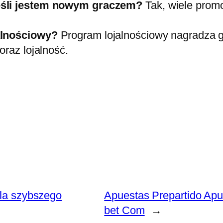
jeśli jestem nowym graczem?
Tak, wiele promo
alnościowy?
Program lojalnościowy nagradza gr
oraz lojalność.
dla szybszego
Apuestas Prepartido Apu
bet Com
→