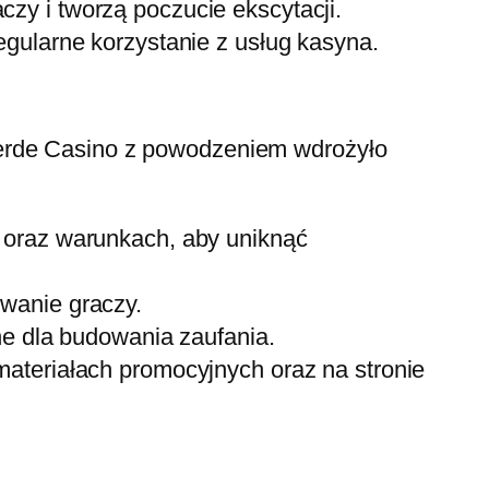
zy i tworzą poczucie ekscytacji.
egularne korzystanie z usług kasyna.
Verde Casino z powodzeniem wdrożyło
 oraz warunkach, aby uniknąć
wanie graczy.
ne dla budowania zaufania.
ateriałach promocyjnych oraz na stronie