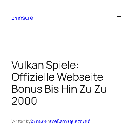
Skip
to
24insure
content
Vulkan Spiele:
Offizielle Webseite
Bonus Bis Hin Zu Zu
2000
Written by
24insure
in
เทคนิคการดูแลรถยนต์