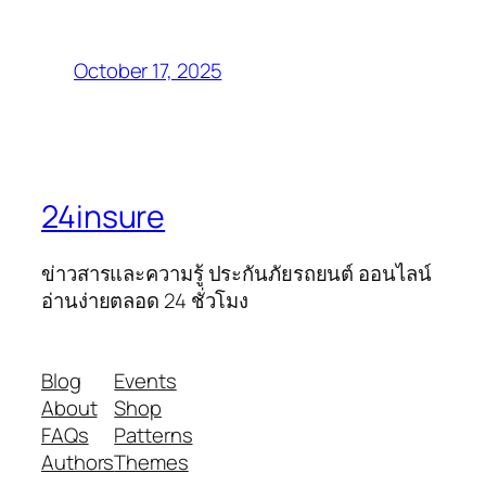
October 17, 2025
24insure
ข่าวสารและความรู้ ประกันภัยรถยนต์ ออนไลน์
อ่านง่ายตลอด 24 ชั่วโมง
Blog
Events
About
Shop
FAQs
Patterns
Authors
Themes