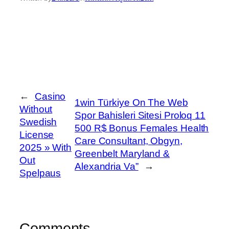
←
Casino
1win Türkiye On The Web
Without
Spor Bahisleri Sitesi Proloq 11
Swedish
500 R$ Bonus Females Health
License
Care Consultant, Obgyn,
2025 » With
Greenbelt Maryland &
Out
Alexandria Va”
→
Spelpaus
Comments