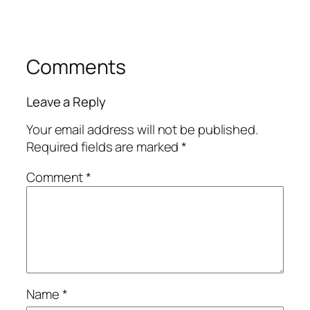
Comments
Leave a Reply
Your email address will not be published.
Required fields are marked
*
Comment
*
Name
*