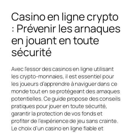
Casino en ligne crypto
: Prévenir les arnaques
en jouant en toute
sécurité
Avec l’essor des casinos en ligne utilisant
les crypto-monnaies, il est essentiel pour
les joueurs d’apprendre à naviguer dans ce
monde tout en se protégeant des arnaques
potentielles. Ce guide propose des conseils
pratiques pour jouer en toute sécurité,
garantir la protection de vos fonds et
profiter de l’expérience de jeu sans crainte.
Le choix d’un casino en ligne fiable et