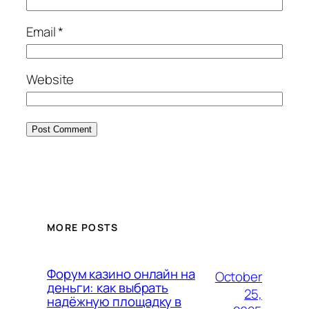
Email
*
Website
MORE POSTS
Форум казино онлайн на
October
деньги: как выбрать
25,
надёжную площадку в