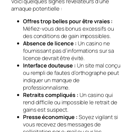
Voici quelques signes révélateurs d’une
arnaque potentielle :
Offres trop belles pour être vraies :
Méfiez-vous des bonus excessifs ou
des conditions de gain impossibles.
Absence de licence :
Un casino ne
fournissant pas d’informations sur sa
licence devrait être évité.
Interface douteuse :
Un site mal conçu
ou rempli de fautes d’orthographe peut
indiquer un manque de
professionnalisme.
Retraits compliqués :
Un casino qui
rend difficile ou impossible le retrait de
gains est suspect.
Presse économique :
Soyez vigilant si
vous recevez des messages de
sollicitation par e-mail ou sur les