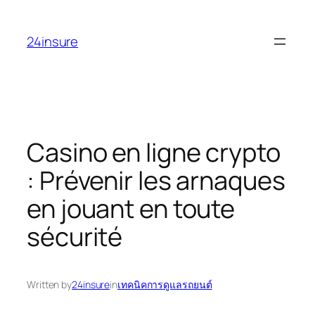
Skip
to
24insure
content
Casino en ligne crypto
: Prévenir les arnaques
en jouant en toute
sécurité
Written by
24insure
in
เทคนิคการดูแลรถยนต์