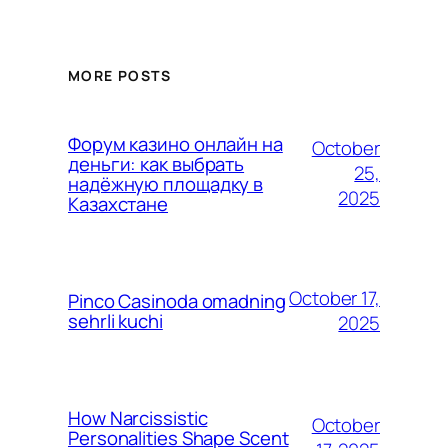
MORE POSTS
Форум казино онлайн на
October
деньги: как выбрать
25,
надёжную площадку в
2025
Казахстане
October 17,
Pinco Casinoda omadning
sehrli kuchi
2025
How Narcissistic
October
Personalities Shape Scent