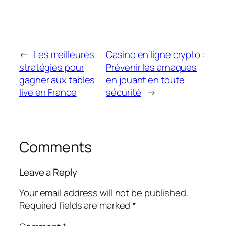
←
Les meilleures
Casino en ligne crypto :
stratégies pour
Prévenir les arnaques
gagner aux tables
en jouant en toute
live en France
sécurité
→
Comments
Leave a Reply
Your email address will not be published.
Required fields are marked
*