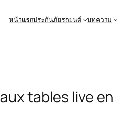
หน้าแรก
ประกันภัยรถยนต์
บทความ
aux tables live en