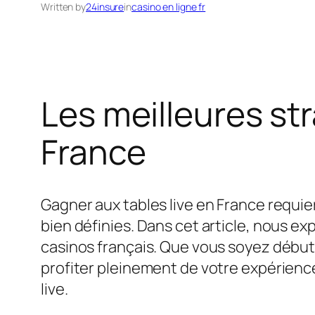
Written by
24insure
in
casino en ligne fr
Les meilleures st
France
Gagner aux tables live en France requi
bien définies. Dans cet article, nous e
casinos français. Que vous soyez début
profiter pleinement de votre expérience 
live.