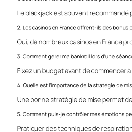
Le blackjack est souvent recommandé po
2. Les casinos en France offrent-ils des bonus po
Oui, de nombreux casinos en France pro
3. Comment gérer ma bankroll lors d’une séanc
Fixez un budget avant de commencer à j
4. Quelle est l’importance de la stratégie de mis
Une bonne stratégie de mise permet de 
5. Comment puis-je contrôler mes émotions pen
Pratiquer des techniques de respiration