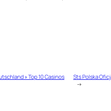
utschland » Top 10 Casinos
Sts Polska Ofic
→