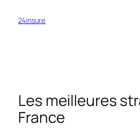
Skip
to
24insure
content
Les meilleures st
France