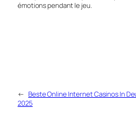
émotions pendant le jeu.
←
Beste Online Internet Casinos In De
2025