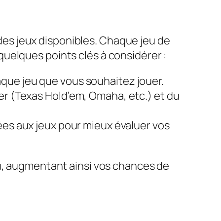
s des jeux disponibles. Chaque jeu de
i quelques points clés à considérer :
que jeu que vous souhaitez jouer.
er (Texas Hold’em, Omaha, etc.) et du
iées aux jeux pour mieux évaluer vos
eu, augmentant ainsi vos chances de