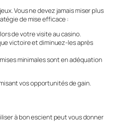
jeux. Vous ne devez jamais miser plus
atégie de mise efficace :
ors de votre visite au casino.
e victoire et diminuez-les après
s mises minimales sont en adéquation
misant vos opportunités de gain.
iliser à bon escient peut vous donner