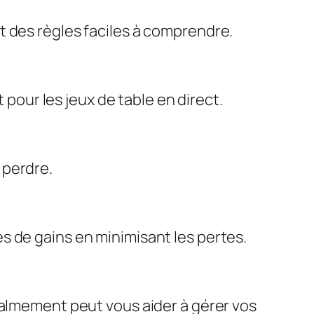
t des règles faciles à comprendre.
our les jeux de table en direct.
 perdre.
s de gains en minimisant les pertes.
calmement peut vous aider à gérer vos