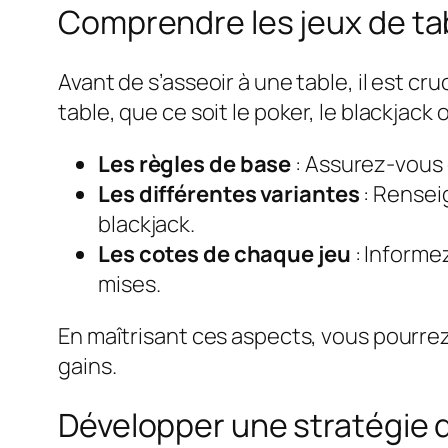
Comprendre les jeux de ta
Avant de s’asseoir à une table, il est c
table, que ce soit le poker, le blackjack 
Les règles de base
: Assurez-vous 
Les différentes variantes
: Rensei
blackjack.
Les cotes de chaque jeu
: Informe
mises.
En maîtrisant ces aspects, vous pourre
gains.
Développer une stratégie 