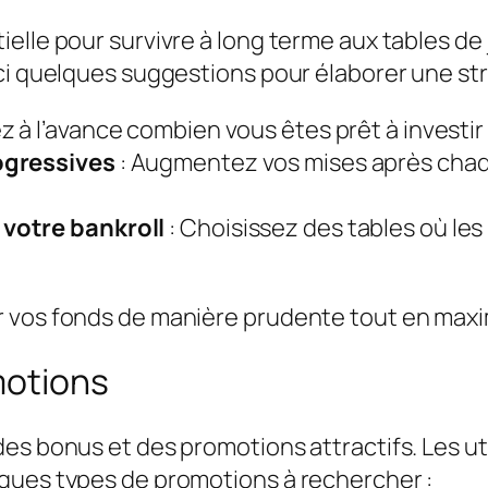
elle pour survivre à long terme aux tables de 
ci quelques suggestions pour élaborer une str
 à l’avance combien vous êtes prêt à investir l
ogressives
: Augmentez vos mises après chaqu
votre bankroll
: Choisissez des tables où le
 vos fonds de manière prudente tout en maxi
motions
es bonus et des promotions attractifs. Les ut
ques types de promotions à rechercher :