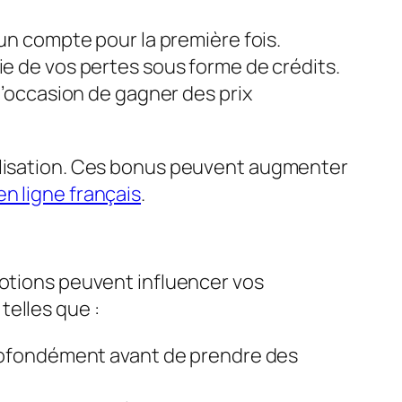
un compte pour la première fois.
e de vos pertes sous forme de crédits.
l’occasion de gagner des prix
tilisation. Ces bonus peuvent augmenter
en ligne français
.
motions peuvent influencer vos
telles que :
rofondément avant de prendre des